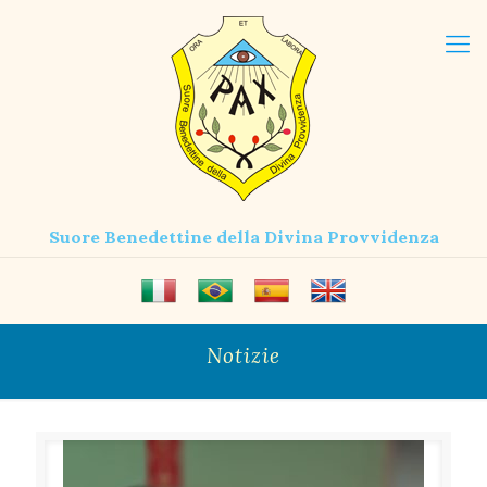
Suore Benedettine della Divina Provvidenza
Notizie