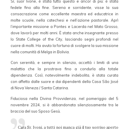
Sì, suor Ivone, è stata tutto questo e ancor di più: è stata
fedele fino alla fine. Serena e sorridente, visse la sua
consacrazione come eccellente maestra ed educatrice in
molte scuole, nella catechesi e nell’azione pastorale. Aprì
l’importante missione a Pontes e Lacerda nel Mato Grosso,
dove lavorò per molti anni. È stata anche insegnante presso
lo State College of the City, lasciando segni profondi nel
cuore di molti. Ha avuto la fortuna di svolgere la sua missione
nella comunità di Melga in Bolivia.
Con serenità, e sempre in silenzio, accettò i limiti di una
malattia che la prostrava fino a condurla alla totale
dipendenza. Così, notevolmente indebolita, è stata curata
con affetto dalle suore e dai dipendenti della Casa São José
di Nova Veneza / Santa Catarina.
Fiduciosa nella Divina Provvidenza, nel pomeriggio del 5
novembre 2024, si è abbandonata silenziosamente tra le
braccia del suo Sposo Gesù.
Cara Sr. Ivoni, a tutti noi manca già il tuo sorriso aperto