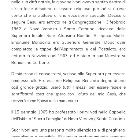
nella sua città natale, la giovane Ivoni aveva sentito dentro di
sé un forte desiderio di essere religiosa, perché si è resa
conto che si trattava di una vocazione speciale. Decisa a
seguire Gesù, era entrata nella Congregazione il 3 febbraio
1962 a Nova Veneza / Santa Catarina, ricevuta dalla
Superiora locale, Suor Afonsina Romão. All’epoca Madre
Emanuele Bonacina era Superiora Generale. Dopo aver
completato le tappe dell’Aspirantato e del Postulato, era
entrata in Noviziato nel 1963, ed è stata la sua Maestra sr
Beniamina Carbone.
Desiderosa di consacrarsi, scrisse alla Superiora per essere
ammessa alla Professione Religiosa
: Benché indegna di una
così grande grazia, userò tutti i mezzi per essere fedele e
santificarmi, cosa che spero con l’aiuto del mio Gesù, che
riceverò come Sposo della mia anima.
Il 15 gennaio 1965 ha professato i primi voti nella Cappella
dell’Istituto “Sacra Famiglia” di Nova Veneza / Santa Catarina.
Suor Ivoni era una persona molto silenziosa e di preghiera,
accogliente e sensibile. Si sentiva profondamente immersa