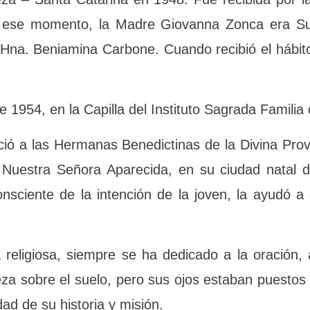
a – Santa Catarina en 1948. Fue recibida por l
 En ese momento, la Madre Giovanna Zonca era S
 a la Hna. Beniamina Carbone. Cuando recibió
o de 1954, en la Capilla del Instituto Sagrada F
oció a las Hermanas Benedictinas de la Divina 
fiesta de Nuestra Señora Aparecida, en su ciuda
dote, consciente de la intención de la joven, 
 religiosa, siempre se ha dedicado a la oración, a
firmeza sobre el suelo, pero sus ojos estaban
ndole la claridad de su historia y misión.