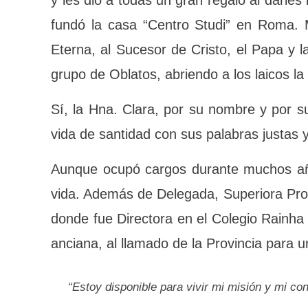
hermanas en Italia y les dio a todas u
María Schiapparoli. Para ello fundó la 
hermanas de conocer la Ciudad Eterna,
¡Alabamos al Señor! También inició el gr
Carisma de la Congregación.
Sí, la Hna. Clara, por su nombre y por s
una vida de santidad con sus palabras ju
Aunque ocupó cargos durante muchos años
de vida. Además de Delegada, Superiora 
Colegios donde fue Directora en el Col
Janeiro. Como anciana, al llamado de la