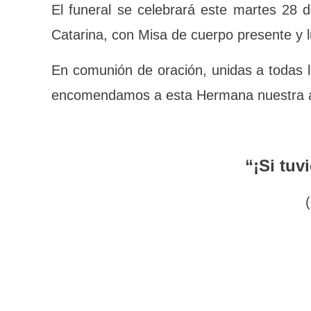
“La Hna. Clara era una biblioteca ambulante.
El funeral se celebrará este martes 28 d
Catarina, con Misa de cuerpo presente y 
En comunión de oración, unidas a todas
amigos, encomendamos a esta Hermana n
“¡Si tuv
(