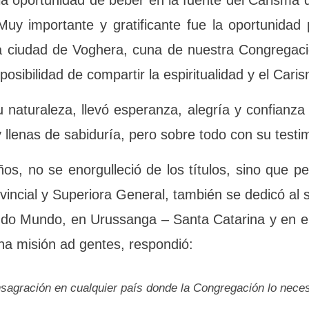
n gran regalo al darles la oportunidad de beber
casa “Centro Studi” en Roma. Muy importante y 
 al Sucesor de Cristo, el Papa y la ciudad de 
upo de Oblatos, abriendo a los laicos la posibi
u naturaleza, llevó esperanza, alegría y confia
stas y llenas de sabiduría, pero sobre todo con 
, no se enorgulleció de los títulos, sino que 
Provincial y Superiora General, también se dedi
egio Rainha do Mundo, en Urussanga – Santa Cata
 Provincia para una misión ad gentes, respondió