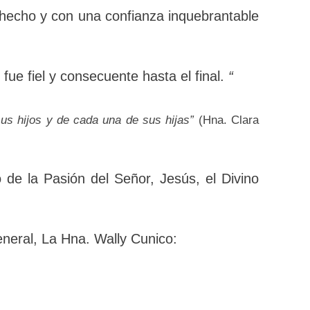
site y crea que puedo servir”.
píritu y de hecho y con una confianza
 y fue fiel y consecuente hasta el final.
us hijos y de cada una de sus hijas”
(Hna. Clara
 de la Pasión del Señor, Jesús, el Divino
o General, La Hna. Wally Cunico: