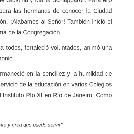
 en la fuente del Carisma de Giustina y
gratificante fue la oportunidad para las
Voghera, cuna de nuestra Congregación.
lidad de compartir la espiritualidad y el
nza a todos, fortaleció voluntades, animó
su testimonio.
permaneció en la sencillez y la humildad
có al servicio de la educación en varios
rina y en el Instituto Pío XI en Río de
: