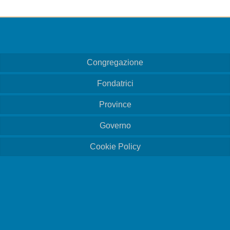
giornata con un momento speciale di gioia e relax,
condividendo le diverse culture da cui provengono le
capitolari. C’erano balli e cibi tipici e tanta allegria.
Nova Veneza / Brasile, 26 luglio 2024.
Team di Comunicazione
Congregazione
Fondatrici
Province
Governo
Cookie Policy