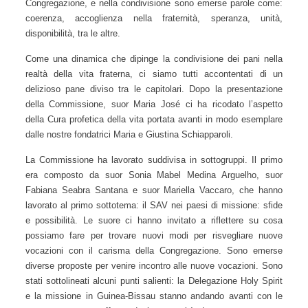
ha condiviso la fame che identifica nel mondo, riassunta in:
pace, fraternità, Dio, uguaglianza, condivisione. Allo stesso
modo, ci ha chiesto quale fame abbia la nostra
Congregazione, e nella condivisione sono emerse parole
come: coerenza, accoglienza nella fraternità, speranza,
unità, disponibilità, tra le altre.
Come una dinamica che dipinge la condivisione dei pani
nella realtà della vita fraterna, ci siamo tutti accontentati di un
delizioso pane diviso tra le capitolari. Dopo la presentazione
della Commissione, suor Maria José ci ha ricodato l’aspetto
della Cura profetica della vita portata avanti in modo
esemplare dalle nostre fondatrici Maria e Giustina
Schiapparoli.
La Commissione ha lavorato suddivisa in sottogruppi. Il primo
era composto da suor Sonia Mabel Medina Arguelho, suor
Fabiana Seabra Santana e suor Mariella Vaccaro, che hanno
lavorato al primo sottotema: il SAV nei paesi di missione:
sfide e possibilità. Le suore ci hanno invitato a riflettere su
cosa possiamo fare per trovare nuovi modi per risvegliare