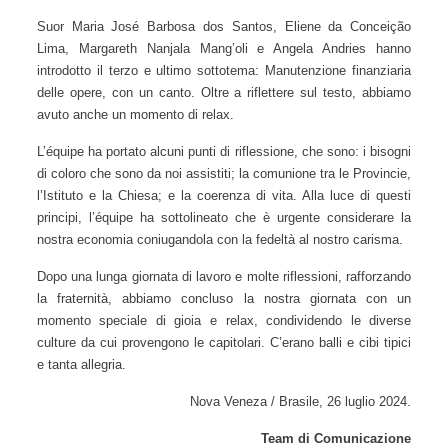
collaboratrici o volontarie. Suor Ana Maria, proseguendo, ci
ha raccontato come sono organizzati gli Oblati, i Membri
della Famiglia Spirituale Benedettina e altri laici in ciascuna
delle tre Province. L’équipe ha chiarito che la presenza dei
laici è un dono che Dio offre alla nostra famiglia religiosa.
Suor Maria José Barbosa dos Santos, Eliene da Conceição
Lima, Margareth Nanjala Mang’oli e Angela Andries hanno
introdotto il terzo e ultimo sottotema: Manutenzione
finanziaria delle opere, con un canto. Oltre a riflettere sul
testo, abbiamo avuto anche un momento di relax.
L’équipe ha portato alcuni punti di riflessione, che sono: i
bisogni di coloro che sono da noi assistiti; la comunione tra le
Provincie, l’Istituto e la Chiesa; e la coerenza di vita. Alla luce
di questi principi, l’équipe ha sottolineato che è urgente
considerare la nostra economia coniugandola con la fedeltà
al nostro carisma.
Dopo una lunga giornata di lavoro e molte riflessioni,
rafforzando la fraternità, abbiamo concluso la nostra