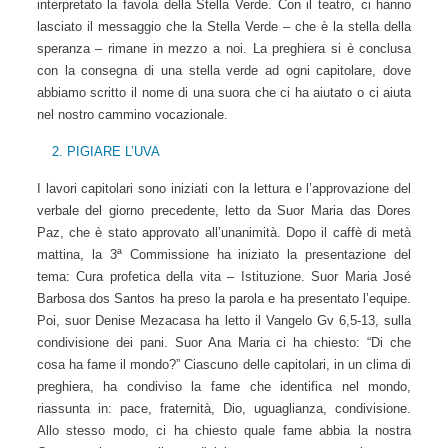
Nel pomeriggio, le suore responsabili della liturgia hanno
interpretato la favola della Stella Verde. Con il teatro, ci
hanno lasciato il messaggio che la Stella Verde – che è la
stella della speranza – rimane in mezzo a noi. La preghiera si
è conclusa con la consegna di una stella verde ad ogni
capitolare, dove abbiamo scritto il nome di una suora che ci
ha aiutato o ci aiuta nel nostro cammino vocazionale.
PIGIARE L’UVA
I lavori capitolari sono iniziati con la lettura e l’approvazione
del verbale del giorno precedente, letto da Suor Maria das
Dores Paz, che è stato approvato all’unanimità. Dopo il caffè
di metà mattina, la 3ª Commissione ha iniziato la
presentazione del tema: Cura profetica della vita –
Istituzione. Suor Maria José Barbosa dos Santos ha preso la
parola e ha presentato l’equipe. Poi, suor Denise Mezacasa
ha letto il Vangelo Gv 6,5-13, sulla condivisione dei pani.
Suor Ana Maria ci ha chiesto: “Di che cosa ha fame il
mondo?” Ciascuno delle capitolari, in un clima di preghiera,