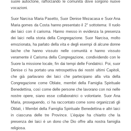
nuove vocazioni con il carisma della Congregazione. Sono
emerse diverse proposte per venire incontro alle nuove
vocazioni. Sono stati sottolineati alcuni punti salienti: la
Delegazione Holy Spirit e la missione in Guinea-Bissau
stanno andando avanti con le suore autoctone, rafforzando
le comunità dove sorgono nuove vocazioni.
Suor Narcisa Maria Pasetto, Suor Denise Mezacasa e Suor
Ana Maria gomes da Costa hanno presentato il 2° sottotema:
Il ruolo dei laici con il carisma. Hanno messo in evidenza la
presenza dei laici nella storia della Congregazione. Suor
Narcisa, molto emozionata, ha parlato della vita e degli
esempi di alcune donne laiche che hanno vissuto nelle
comunità e hanno vissuto veramente il Carisma della
Congregazione, condividendo con le Suore la missione
locale, fin dai tempi delle Fondatrici. Poi, suor Denise ci ha
portato una retrospettiva dei nostri ultimi Capitoli, che già
parlavano dei laici che partecipano alla vita della
Congregazione come Oblate, membri della Famiglia
Spirituale Benedettina, così come delle persone che
lavorano con noi nelle nostre opere, siano esse