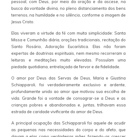
pessoal, com Deus, por meio da oração e da ascese, na
busca da vontade divina, no pleno distanciamento dos bens
terrenos, na humildade e no silêncio, conforme a imagem de
Jesus Cristo.
Elas viveram a virtude da fé com muita simplicidade: Santa
Missa e Comunhão diária, orações tradicionais, recitação do
Santo Rosário, Adoração Eucarística. Elas não foram
expertas de doutrinas espirituais, nem mesmo recorreram a
leituras e meditações muito elevadas. Possuíam uma
piedade quotidiana, entrelaçada de fervor e de fidelidade.
O amor por Deus das Servas de Deus, Maria e Giustina
Schiapparoli, foi verdadeiramente exclusivo e ardente,
profundamente unido ao amor que motivou sua escolha de
vida. Grande foi a vontade de consagrar-se a Deus e as
crianças pobres e abandonadas e, juntas, trilhavam essa
estrada de caridade vivificante do amor de Deus.
A principal ocupação das Schiapparoli foi aquele de acudir
as pequenas nas necessidades do corpo e do afeto, que
davam a elas como verdadeiras mães, fazendo-as crescer