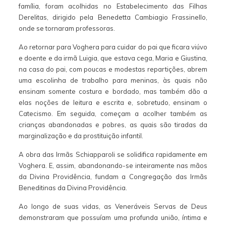
família, foram acolhidas no Estabelecimento das Filhas
Derelitas, dirigido pela Benedetta Cambiagio Frassinello,
onde se tornaram professoras.
Ao retornar para Voghera para cuidar do pai que ficara viúvo
e doente e da irmã Luigia, que estava cega, Maria e Giustina,
na casa do pai, com poucas e modestas repartições, abrem
uma escolinha de trabalho para meninas, às quais não
ensinam somente costura e bordado, mas também dão a
elas noções de leitura e escrita e, sobretudo, ensinam o
Catecismo. Em seguida, começam a acolher também as
crianças abandonadas e pobres, as quais são tiradas da
marginalização e da prostituição infantil.
A obra das Irmãs Schiapparoli se solidifica rapidamente em
Voghera. E, assim, abandonando-se inteiramente nas mãos
da Divina Providência, fundam a Congregação das Irmãs
Beneditinas da Divina Providência.
Ao longo de suas vidas, as Veneráveis Servas de Deus
demonstraram que possuíam uma profunda união, íntima e