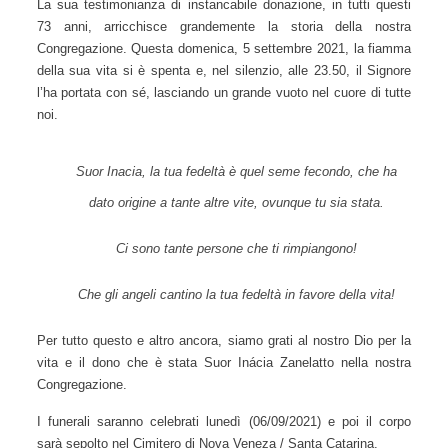
presso l’Ospedale São Marcos ed è entrata a far parte della
Comunità Casa São José a Nova Venezia. Anche qui ha
continuato la sua missione silenziosa, distribuendo cure e
medicinali alle sorelle più fragili della Comunità.
La sua testimonianza di instancabile donazione, in tutti questi
73 anni, arricchisce grandemente la storia della nostra
Congregazione. Questa domenica, 5 settembre 2021, la
fiamma della sua vita si è spenta e, nel silenzio, alle 23.50, il
Signore l’ha portata con sé, lasciando un grande vuoto nel
cuore di tutte noi.
Suor Inacia, la tua fedeltà è quel seme fecondo, che ha dato
origine a tante altre vite, ovunque tu sia stata.
Ci sono tante persone che ti rimpiangono!
Che gli angeli cantino la tua fedeltà in favore della vita!