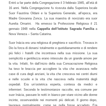
Entrò a far parte della Congregazione il 3 febbraio 1945,
all’età di 16 anni. Nella Congregazione fu ricevuta dalla
Superiora locale Suor Faustina Oldani e la Superiora
Generale, all’epoca, era Madre Giovanna Zonca. La sua
maestra di noviziato era suor Aurelia Omarini. Ha emesso la
Professione Religiosa il 21 gennaio 1948 nella
Cappella
dell’Istituto Sagrada Família
a Nova Veneza – Santa
Catarina.
Suor Inácia era una religiosa di preghiera e sacrificio.
Trovava in Dio la forza di donarsi totalmente e
quotidianamente e di rendere più felici i fratelli che
incontrava nella sua missione. La sua semplicità e gentilezza
erano intessute da un grande amore per la vita. Infatti, fin
dall’inizio della sua Consacrazione Religiosa ha teso le
braccia per accogliere la vita che avanzava nelle case di
cura degli anziani, la vita che cresceva nei centri diurni e
nelle scuole e la vita che nasceva nella maternità degli
ospedali. Era un’ostetrica esperta, contesa da medici e
infermieri. Secondo le testimonianze raccolte, era comune