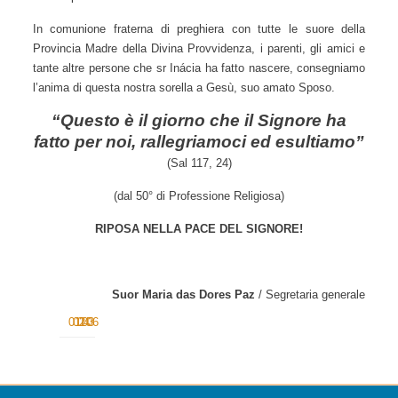
Per tutto questo e altro ancora, siamo grati al nostro Dio per
la vita e il dono che è stata Suor Inácia Zanelatto nella nostra
Congregazione.
I funerali saranno celebrati lunedì (06/09/2021) e poi il corpo
sarà sepolto nel Cimitero di Nova Veneza / Santa Catarina.
In comunione fraterna di preghiera con tutte le suore della
Provincia Madre della Divina Provvidenza, i parenti, gli amici
e tante altre persone che sr Inácia ha fatto nascere,
consegniamo l’anima di questa nostra sorella a Gesù, suo
amato Sposo.
“Questo è il giorno che il Signore ha fatto
per noi, rallegriamoci ed esultiamo”
(Sal 117,
24)
(dal 50° di Professione Religiosa)
RIPOSA NELLA PACE DEL SIGNORE!