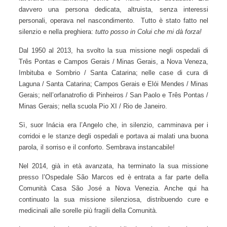
per suor Inácia, passare le notti in bianco per stare vicino alle
donne incinte, osservandole nei momenti più delicati. Il
giorno dopo, lavorava normalmente, come se nulla fosse
accaduto. Era davvero una persona dedicata, altruista, senza
interessi personali, operava nel nascondimento. Tutto è
stato fatto nel silenzio e nella preghiera:
tutto posso in Colui
che mi dà forza
!
Dal 1950 al 2013, ha svolto la sua missione negli ospedali di
Três Pontas e Campos Gerais / Minas Gerais, a Nova
Veneza, Imbituba e Sombrio / Santa Catarina; nelle case di
cura di Laguna / Santa Catarina; Campos Gerais e Elói
Mendes / Minas Gerais; nell’orfanatrofio di Pinheiros / San
Paolo e Três Pontas / Minas Gerais; nella scuola Pio XI / Rio
de Janeiro.
Sì, suor Inácia era l’Angelo che, in silenzio, camminava per i
corridoi e le stanze degli ospedali e portava ai malati una
buona parola, il sorriso e il conforto. Sembrava instancabile!
Nel 2014, già in età avanzata, ha terminato la sua missione